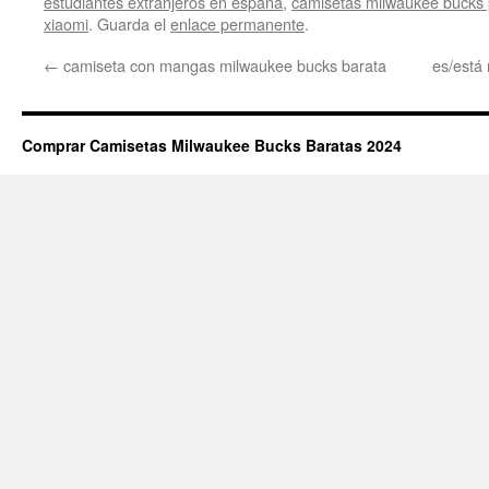
estudiantes extranjeros en españa
,
camisetas milwaukee bucks p
xiaomi
. Guarda el
enlace permanente
.
←
camiseta con mangas milwaukee bucks barata
es/está
Comprar Camisetas Milwaukee Bucks Baratas 2024