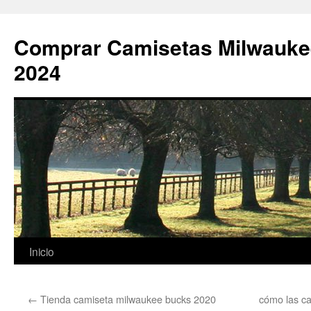
Comprar Camisetas Milwauke
2024
Saltar
Inicio
al
←
Tienda camiseta milwaukee bucks 2020
cómo las ca
contenido