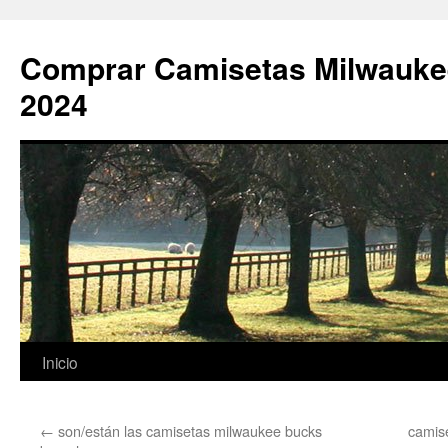
Comprar Camisetas Milwauke
2024
Saltar
Inicio
al
←
son/están las camisetas milwaukee bucks
camise
contenido