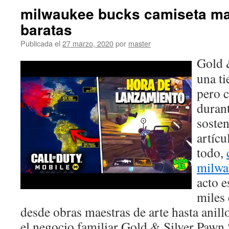
milwaukee bucks camiseta ma
baratas
Publicada el
27 marzo, 2020
por
master
Gold 
una ti
pero 
durant
sosten
artícu
todo,
milwa
acto 
miles 
desde obras maestras de arte hasta anill
el negocio familiar Gold & Silver Pawn