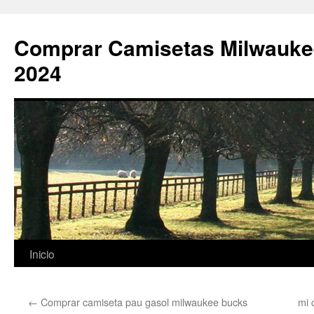
Comprar Camisetas Milwauke
2024
Saltar
Inicio
al
←
Comprar camiseta pau gasol milwaukee bucks
mi 
contenido