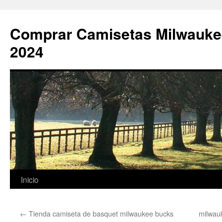
Comprar Camisetas Milwauke
2024
Saltar
Inicio
al
←
Tienda camiseta de basquet milwaukee bucks
milwau
contenido