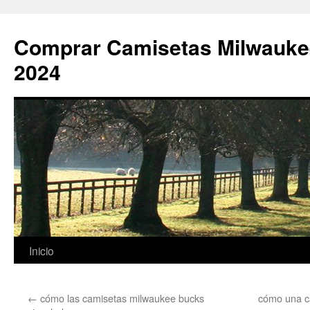
Comprar Camisetas Milwauke
2024
Saltar
Inicio
al
←
cómo las camisetas milwaukee bucks
cómo una c
contenido