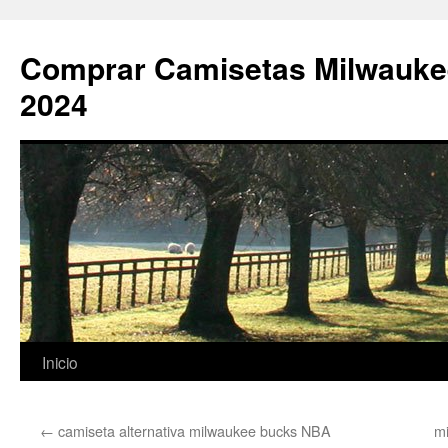
Comprar Camisetas Milwauke
2024
Saltar
Inicio
al
←
camiseta alternativa milwaukee bucks NBA
m
contenido