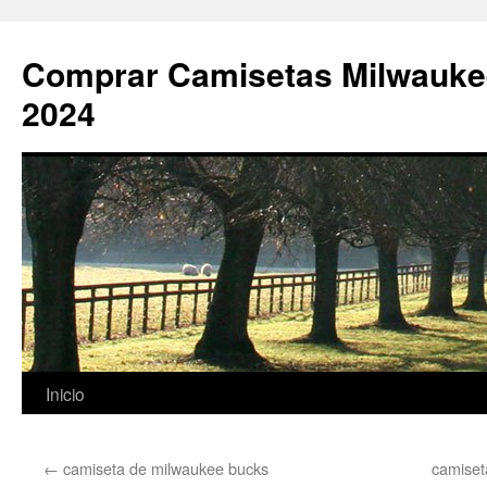
Comprar Camisetas Milwauke
2024
Saltar
Inicio
al
←
camiseta de milwaukee bucks
camiset
contenido