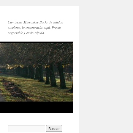
Camisetas Milwaukee Bucks de calidad
excelente, lo encontrarás aquí. Precio
negociable y envío rápido.