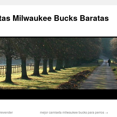
as Milwaukee Bucks Baratas
 revender
mejor camiseta milwaukee bucks para perros
→