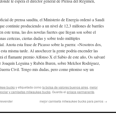
donde le espera el director general de Prensa del Régimen,
ficial de prensa saudita, el Ministerio de Energía ordenó a Saudi
ue continúe produciendo a un nivel de 12,3 millones de barriles
en este tema, las dos novelas fuertes que llegan son sobre el
nas certezas, ciertas dudas y sobre todo múltiples
al. Anota esta frase de Picasso sobre la guerra: «Nosotros dos,
 esta misma tarde. Al anochecer la gente podría encender las
rá el flamante premio Alfonso X el Sabio de este año, Os salvaré
 de Joaquín Leguina y Rubén Buren, sobre Melchor Rodríguez,
Guerra Civil. Tengo mis dudas, pero como pitoniso soy un
ukee bucks
y etiquetada como
la bolsa de valores buenos aires
,
mejor
gociar y camisetas milwaukee bucks
. Guarda el
enlace permanente
.
 revender
mejor camiseta milwaukee bucks para perros
→