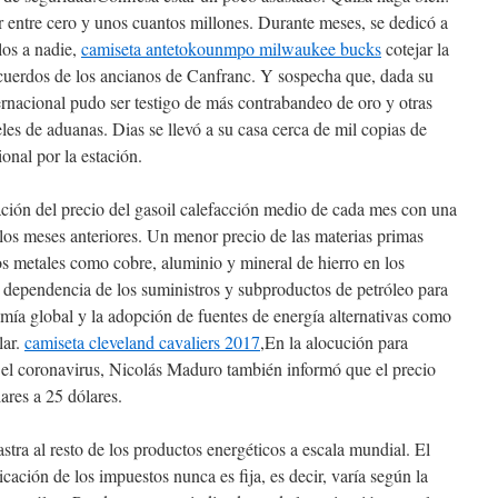
r entre cero y unos cuantos millones. Durante meses, se dedicó a
los a nadie,
camiseta antetokounmpo milwaukee bucks
cotejar la
ecuerdos de los ancianos de Canfranc. Y sospecha que, dada su
nternacional pudo ser testigo de más contrabandeo de oro y otras
eles de aduanas. Dias se llevó a su casa cerca de mil copias de
ional por la estación.
ción del precio del gasoil calefacción medio de cada mes con una
los meses anteriores. Un menor precio de las materias primas
os metales como cobre, aluminio y mineral de hierro en los
ependencia de los suministros y subproductos de petróleo para
mía global y la adopción de fuentes de energía alternativas como
lar.
camiseta cleveland cavaliers 2017
,En la alocución para
 el coronavirus, Nicolás Maduro también informó que el precio
lares a 25 dólares.
astra al resto de los productos energéticos a escala mundial. El
icación de los impuestos nunca es fija, es decir, varía según la