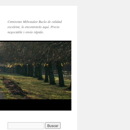
Camisetas Milwaukee Bucks de calidad
excelente, lo encontrarás aquí. Precio
negociable y envío rápido.