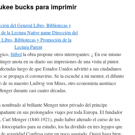
ukee bucks para imprimir
égico,
fútbol
la obra propone otros interrogantes: ¿ En ese mismo
Jünger anota en su diario sus impresiones de una visita al pintor.
afectadas luego de que Estados Unidos advirtió a sus ciudadanos
as se propaga el coronavirus. Se la escuché a mi mentor, el difunto
o de su maestro Ludwig von Mises, otro economista austríaco
Menger durante casi cuatro décadas.
 nombrado al brillante Menger tutor privado del príncipe
pañante en sus prolongados viajes por toda Europa. El fundador
, Carl Menger (1840-1921), pudo haber alterado el curso de los
 fotocopiarlos para su estudio, los ha dividido en tres legajos que
s de seguridad.Confiesa estar un poco asustado. Quizá haga bien: