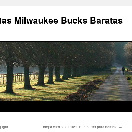
as Milwaukee Bucks Baratas
jugar
mejor camiseta milwaukee bucks para hombre
→