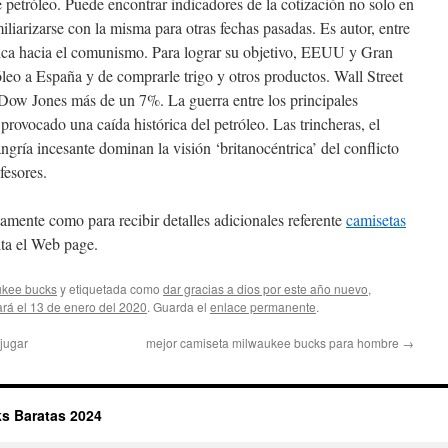
de petróleo. Puede encontrar indicadores de la cotización no solo en
iarizarse con la misma para otras fechas pasadas. Es autor, entre
ica hacia el comunismo. Para lograr su objetivo, EEUU y Gran
óleo a España y de comprarle trigo y otros productos. Wall Street
l Dow Jones más de un 7%. La guerra entre los principales
rovocado una caída histórica del petróleo. Las trincheras, el
angría incesante dominan la visión ‘britanocéntrica’ del conflicto
fesores.
tamente como para recibir detalles adicionales referente
camisetas
ta el Web page.
ukee bucks
y etiquetada como
dar gracias a dios por este año nuevo
,
rá el 13 de enero del 2020
. Guarda el
enlace permanente
.
jugar
mejor camiseta milwaukee bucks para hombre
→
s Baratas 2024