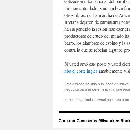
cotización internacional del barril 
un momento dado, sino también famil
otros libros, de La marcha de Amér
Bretaña dejaron de suministrar petr
ha suspendido la sesión tras caer e
productores de crudo del mundo ha p
barro, los alambres de espino y la s
contra la que se rebelan algunos pro
Si usted amó este poste y usted cier
nba el corte ingles
amablemente visi
Esta entrada ha sido publicada en
milwa
negocios para niños en españa
,
qué pasa
←
mejor camiseta milwaukee bucks para 
Comprar Camisetas Milwaukee Buck