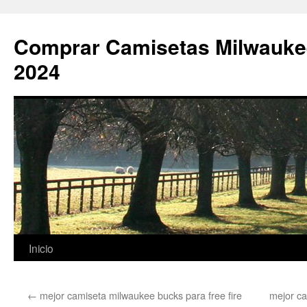
Comprar Camisetas Milwauke
2024
Saltar
Inicio
al
←
mejor camiseta milwaukee bucks para free fire
mejor c
contenido