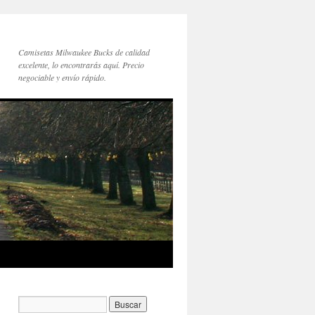
Camisetas Milwaukee Bucks de calidad
excelente, lo encontrarás aquí. Precio
negociable y envío rápido.