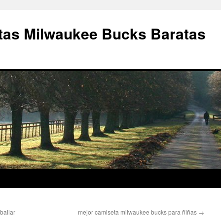
as Milwaukee Bucks Baratas
bailar
mejor camiseta milwaukee bucks para ñiñas
→