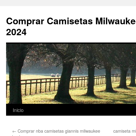
Comprar Camisetas Milwauke
2024
Saltar
Inicio
al
←
Comprar nba camisetas giannis milwaukee
camiseta m
contenido