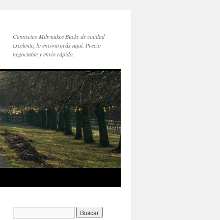
Camisetas Milwaukee Bucks de calidad
excelente, lo encontrarás aquí. Precio
negociable y envío rápido.