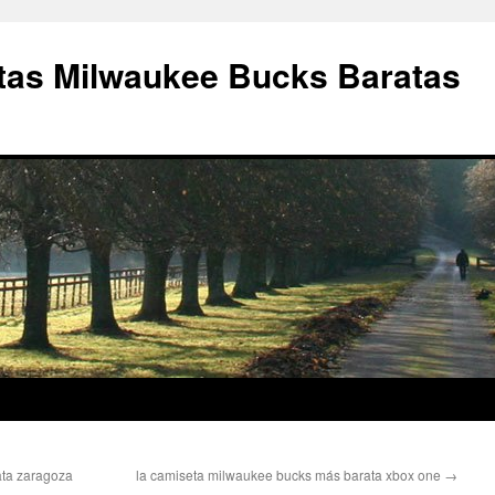
as Milwaukee Bucks Baratas
ata zaragoza
la camiseta milwaukee bucks más barata xbox one
→