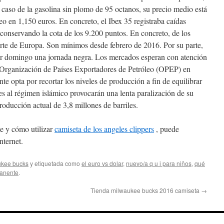
caso de la gasolina sin plomo de 95 octanos, su precio medio está
leo en 1,150 euros. En concreto, el Ibex 35 registraba caídas
conservando la cota de los 9.200 puntos. En concreto, de los
rte de Europa. Son mínimos desde febrero de 2016. Por su parte,
er domingo una jornada negra. Los mercados esperan con atención
a Organización de Países Exportadores de Petróleo (OPEP) en
nte opta por recortar los niveles de producción a fin de equilibrar
es al régimen islámico provocarán una lenta paralización de su
producción actual de 3,8 millones de barriles.
e y cómo utilizar
camiseta de los angeles clippers
, puede
nternet.
ukee bucks
y etiquetada como
el euro vs dolar
,
nuevo/a q u i para niños
,
qué
anente
.
Tienda milwaukee bucks 2016 camiseta
→