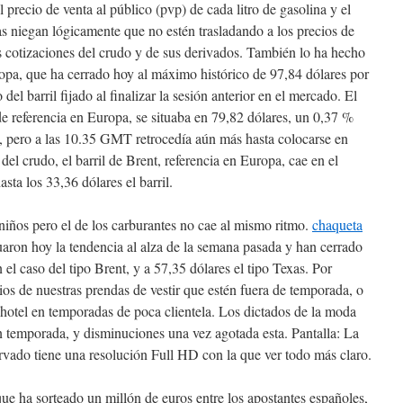
precio de venta al público (pvp) de cada litro de gasolina y el
as niegan lógicamente que no estén trasladando a los precios de
as cotizaciones del crudo y de sus derivados. También lo ha hecho
ropa, que ha cerrado hoy al máximo histórico de 97,84 dólares por
o del barril fijado al finalizar la sesión anterior en el mercado. El
 de referencia en Europa, se situaba en 79,82 dólares, un 0,37 %
, pero a las 10.35 GMT retrocedía aún más hasta colocarse en
del crudo, el barril de Brent, referencia en Europa, cae en el
sta los 33,36 dólares el barril.
 niños pero el de los carburantes no cae al mismo ritmo.
chaqueta
uaron hoy la tendencia al alza de la semana pasada y han cerrado
en el caso del tipo Brent, y a 57,35 dólares el tipo Texas. Por
ios de nuestras prendas de vestir que estén fuera de temporada, o
 hotel en temporadas de poca clientela. Los dictados de la moda
temporada, y disminuciones una vez agotada esta. Pantalla: La
urvado tiene una resolución Full HD con la que ver todo más claro.
e ha sorteado un millón de euros entre los apostantes españoles,