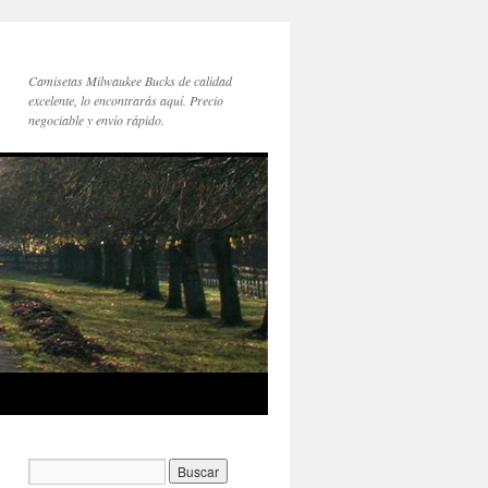
Camisetas Milwaukee Bucks de calidad
excelente, lo encontrarás aquí. Precio
negociable y envío rápido.