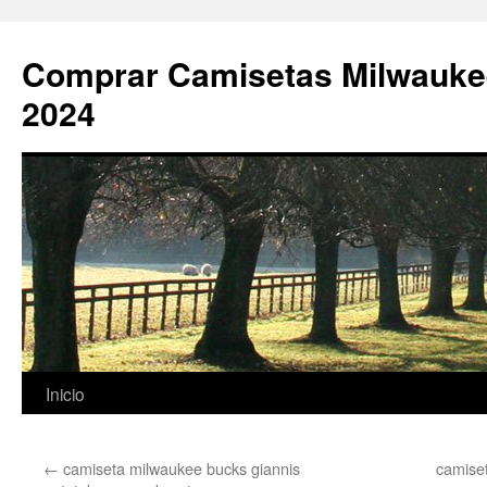
Comprar Camisetas Milwauke
2024
Saltar
Inicio
al
←
camiseta milwaukee bucks giannis
camise
contenido