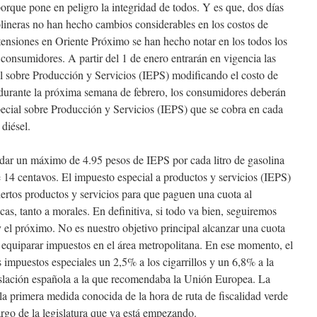
orque pone en peligro la integridad de todos. Y es que, dos días
lineras no han hecho cambios considerables en los costos de
 tensiones en Oriente Próximo se han hecho notar en los todos los
s consumidores. A partir del 1 de enero entrarán en vigencia las
l sobre Producción y Servicios (IEPS) modificando el costo de
, durante la próxima semana de febrero, los consumidores deberán
ecial sobre Producción y Servicios (IEPS) que se cobra en cada
diésel.
udar un máximo de 4.95 pesos de IEPS por cada litro de gasolina
e 14 centavos. El impuesto especial a productos y servicios (IEPS)
iertos productos y servicios para que paguen una cuota al
as, tanto a morales. En definitiva, si todo va bien, seguiremos
el próximo. No es nuestro objetivo principal alcanzar una cuota
 equiparar impuestos en el área metropolitana. En ese momento, el
s impuestos especiales un 2,5% a los cigarrillos y un 6,8% a la
gislación española a la que recomendaba la Unión Europea. La
s la primera medida conocida de la hora de ruta de fiscalidad verde
argo de la legislatura que ya está empezando.