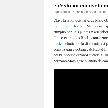
es/está mi camiseta 
Publicada el
27 marzo, 2020
por
master
Clave la labor defensiva de Marc 
blogs.20minutos.es
– Marc Gasol apo
cumplió con seis puntos y seis rebo
último cuarto, los Bucks comenzar
bucks
reduciendo la diferencia a 5 p
comenzaran a cobrarse debido al Im
del baloncesto español atiende a ‘Ju
hermano Marc gane el anillo de c