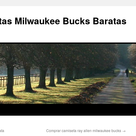
as Milwaukee Bucks Baratas
ata
Comprar camiseta ray allen milwaukee bucks
→