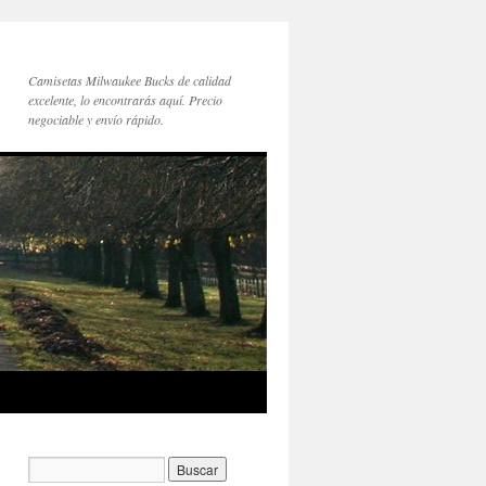
Camisetas Milwaukee Bucks de calidad
excelente, lo encontrarás aquí. Precio
negociable y envío rápido.