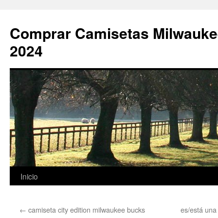
Comprar Camisetas Milwauke
2024
Saltar
Inicio
al
←
camiseta city edition milwaukee bucks
es/está un
contenido