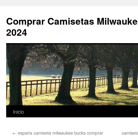
Comprar Camisetas Milwauke
2024
Saltar
Inicio
al
←
españa camiseta milwaukee bucks comprar
camiset
contenido