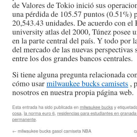
de Valores de Tokio inició sus operacio
una pérdida de 105.57 puntos (0.51%) p
20,543.43 unidades. De acuerdo con el B
university atlas del 2000, Túnez posee u
en la parte central del país. Y todo por 
del mercado de las nuevas perspectivas s
entre los dos grandes bancos centrales.
Si tiene alguna pregunta relacionada c
cómo usar
milwaukee bucks camisets
, 
nosotros en nuestra propia página web.
Esta entrada ha sido publicada en
milwaukee bucks
y etiqueta
cosa
,
la norma euro 6
,
residencias para estudiantes en granad
permanente
.
←
milwaukee bucks gasol camiseta NBA
c