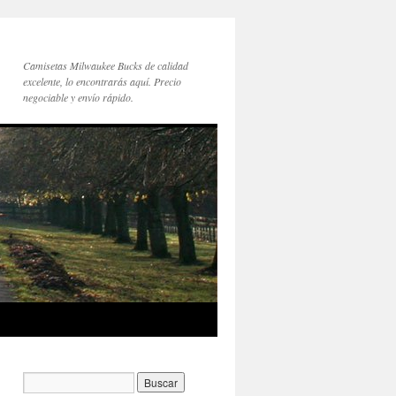
Camisetas Milwaukee Bucks de calidad
excelente, lo encontrarás aquí. Precio
negociable y envío rápido.