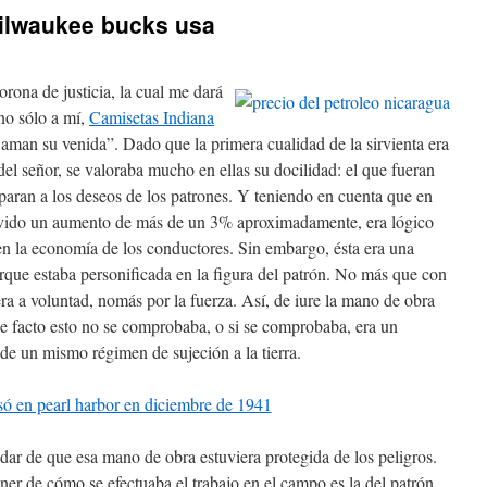
ilwaukee bucks usa
rona de justicia, la cual me dará
 no sólo a mí,
Camisetas Indiana
aman su venida”. Dado que la primera cualidad de la sirvienta era
 del señor, se valoraba mucho en ellas su docilidad: el que fueran
iparan a los deseos de los patrones. Y teniendo en cuenta que en
vivido un aumento de más de un 3% aproximadamente, era lógico
en la economía de los conductores. Sin embargo, ésta era una
orque estaba personificada en la figura del patrón. No más que con
 era a voluntad, nomás por la fuerza. Así, de iure la mano de obra
de facto esto no se comprobaba, o si se comprobaba, era un
de un mismo régimen de sujeción a la tierra.
idar de que esa mano de obra estuviera protegida de los peligros.
r de cómo se efectuaba el trabajo en el campo es la del patrón