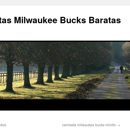
as Milwaukee Bucks Baratas
ados
camiseta milwaukee bucks mirotiv
→