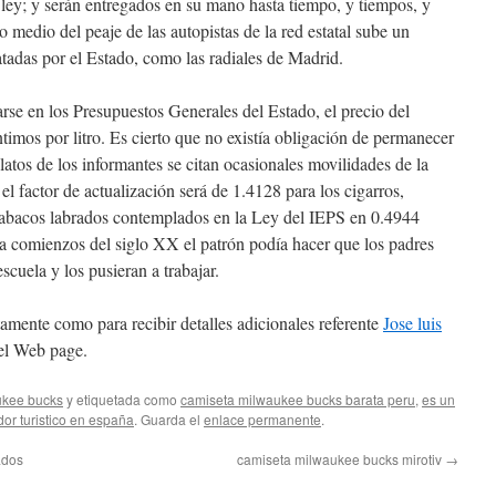
 ley; y serán entregados en su mano hasta tiempo, y tiempos, y
 medio del peaje de las autopistas de la red estatal sube un
atadas por el Estado, como las radiales de Madrid.
se en los Presupuestos Generales del Estado, el precio del
ntimos por litro. Es cierto que no existía obligación de permanecer
elatos de los informantes se citan ocasionales movilidades de la
l factor de actualización será de 1.4128 para los cigarros,
 tabacos labrados contemplados en la Ley del IEPS en 0.4944
 a comienzos del siglo XX el patrón podía hacer que los padres
scuela y los pusieran a trabajar.
tamente como para recibir detalles adicionales referente
Jose luis
el Web page.
ukee bucks
y etiquetada como
camiseta milwaukee bucks barata peru
,
es un
or turistico en españa
. Guarda el
enlace permanente
.
ados
camiseta milwaukee bucks mirotiv
→