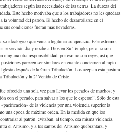
trabajadores según las necesidades de las tierras. La dureza del
ndada. Este hecho motivaba que a los trabajadores no les quedara
 a la voluntad del patrón. El hecho de desarrollarse en el
que sus condiciones fueran más llevaderas.
rso ideológico que venía a legitimar su ejercicio. Este extremo,
os le servirán día y noche a Dios en Su Templo, pero no son
en ninguna otra responsabilidad, por eso no son reyes, así que
os posiciones parecen ser similares en cuanto conciernen al rapto
 Iglesia después de la Gran Tribulación. Los aceptan esta postura
a Tribulación y la 2ª Venida de Cristo.
fue ofrecido una sola vez para llevar los pecados de muchos; y
ión con el pecado, para salvar a los que le esperan”. Sólo de esta
«pacificación» de la violencia por una violencia superior la
omo una época de máximo orden. En la medida en que los
 contrariar al patrón, evitaban, al tiempo, esa misma violencia.
tra el Altísimo, y a los santos del Altísimo quebrantará, y