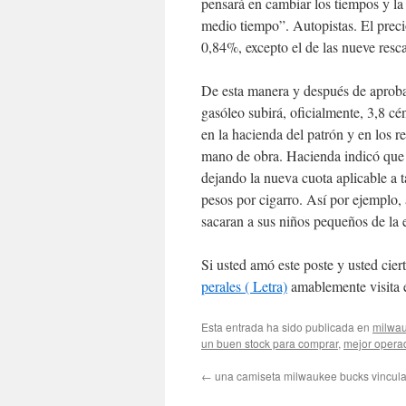
pensará en cambiar los tiempos y la
medio tiempo”. Autopistas. El precio
0,84%, excepto el de las nueve resc
De esta manera y después de aprobar
gasóleo subirá, oficialmente, 3,8 cé
en la hacienda del patrón y en los r
mano de obra. Hacienda indicó que e
dejando la nueva cuota aplicable a
pesos por cigarro. Así por ejemplo,
sacaran a sus niños pequeños de la e
Si usted amó este poste y usted cier
perales ( Letra)
amablemente visita 
Esta entrada ha sido publicada en
milwa
un buen stock para comprar
,
mejor operad
←
una camiseta milwaukee bucks vincul