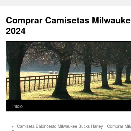
Comprar Camisetas Milwauke
2024
Saltar
Inicio
al
←
Camiseta Baloncesto Milwaukee Bucks Harley
Comprar Mil
contenido