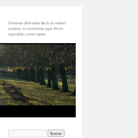
Camisetas Milwaukee Bucks de calidad
excelente, lo encontrarás aquí. Precio
negociable y envío rápido.