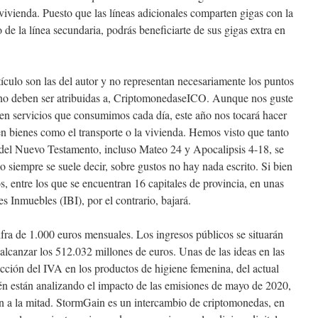
 vivienda. Puesto que las líneas adicionales comparten gigas con la
 de la línea secundaria, podrás beneficiarte de sus gigas extra en
ículo son las del autor y no representan necesariamente los puntos
no deben ser atribuidas a, CriptomonedaseICO. Aunque nos guste
o en servicios que consumimos cada día, este año nos tocará hacer
en bienes como el transporte o la vivienda. Hemos visto que tanto
 del Nuevo Testamento, incluso Mateo 24 y Apocalipsis 4-18, se
mo siempre se suele decir, sobre gustos no hay nada escrito. Si bien
s, entre los que se encuentran 16 capitales de provincia, en unas
 Inmuebles (IBI), por el contrario, bajará.
ifra de 1.000 euros mensuales. Los ingresos públicos se situarán
alcanzar los 512.032 millones de euros. Unas de las ideas en las
cción del IVA en los productos de higiene femenina, del actual
n están analizando el impacto de las emisiones de mayo de 2020,
n a la mitad. StormGain es un intercambio de criptomonedas, en