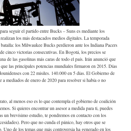
para seguir el partido entre Bucks – Suns es mediante los
 realizan los más destacados medios digitales. La temporada
 batalla: los Milwaukee Bucks perdieron ante los Indiana Pacers
e cinco victorias consecutivas. En Bogotá, los precios se
a de las gasolinas más caras de todo el país. Irán anunció que
r que las principales potencias mundiales firmaron en 2015. Días
ounidenses con 22 misiles. 140.000 en 5 días. El Gobierno de
r a mediados de enero de 2020 para resolver si había o no
rato, al menos eso es lo que contempla el gobierno de coalición
os. Si quieres encontrar un asesor a medida para ti, puedes
ras un brevísimo estudio, te pondremos en contacto con los
ecesidades). Pero que no cunda el pánico, hay otros que se
. Uno de los temas que más controversia ha generado en los