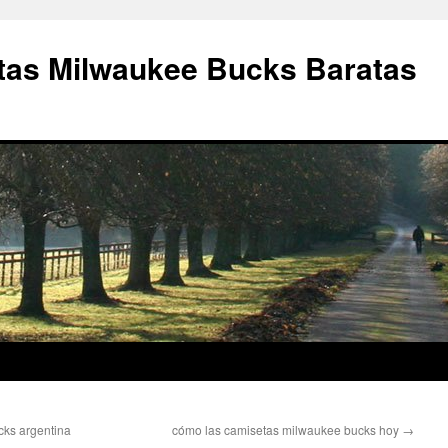
as Milwaukee Bucks Baratas
cks argentina
cómo las camisetas milwaukee bucks hoy
→