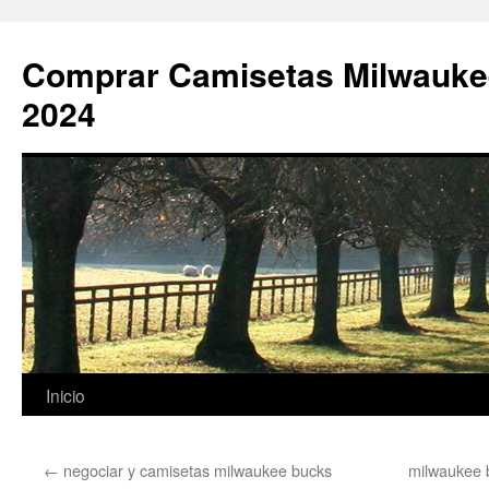
Comprar Camisetas Milwauke
2024
Saltar
Inicio
al
←
negociar y camisetas milwaukee bucks
milwaukee 
contenido