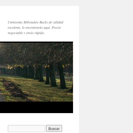
Camisetas Milwaukee Bucks de calidad
excelente, lo encontrarás aquí. Precio
negociable y envío rápido.