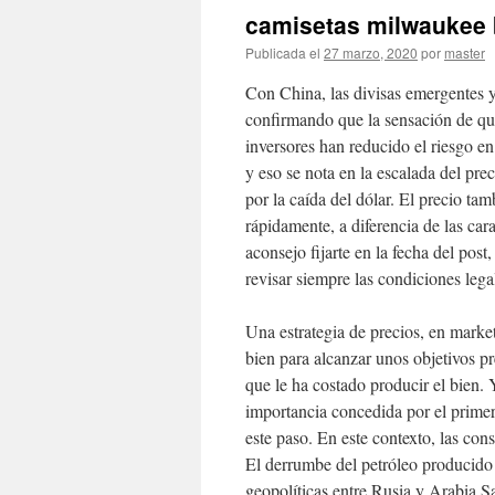
camisetas milwaukee 
Publicada el
27 marzo, 2020
por
master
Con China, las divisas emergentes y
confirmando que la sensación de qu
inversores han reducido el riesgo en
y eso se nota en la escalada del pre
por la caída del dólar. El precio ta
rápidamente, a diferencia de las car
aconsejo fijarte en la fecha del post
revisar siempre las condiciones leg
Una estrategia de precios, en market
bien para alcanzar unos objetivos p
que le ha costado producir el bien. Y
importancia concedida por el primer 
este paso. En este contexto, las con
El derrumbe del petróleo producido 
geopolíticas entre Rusia y Arabia S