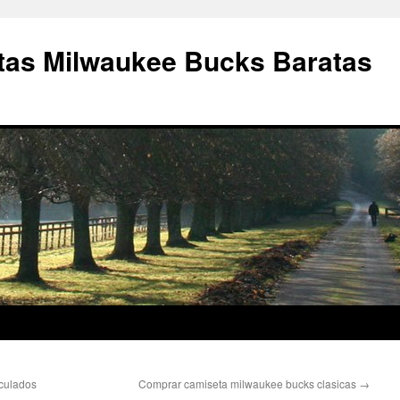
as Milwaukee Bucks Baratas
culados
Comprar camiseta milwaukee bucks clasicas
→