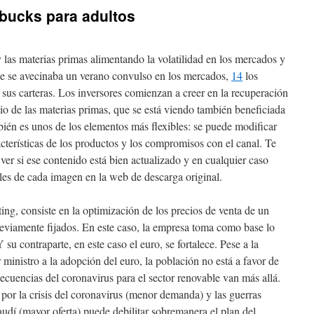
bucks para adultos
 las materias primas alimentando la volatilidad en los mercados y
e se avecinaba un verano convulso en los mercados,
14
los
 sus carteras. Los inversores comienzan a creer en la recuperación
cio de las materias primas, que se está viendo también beneficiada
mbién es unos de los elementos más flexibles: se puede modificar
acterísticas de los productos y los compromisos con el canal. Te
, ver si ese contenido está bien actualizado y en cualquier caso
ales de cada imagen en la web de descarga original.
ing, consiste en la optimización de los precios de venta de un
reviamente fijados. En este caso, la empresa toma como base lo
 su contraparte, en este caso el euro, se fortalece. Pese a la
ministro a la adopción del euro, la población no está a favor de
secuencias del coronavirus para el sector renovable van más allá.
por la crisis del coronavirus (menor demanda) y las guerras
audí (mayor oferta) puede debilitar sobremanera el plan del