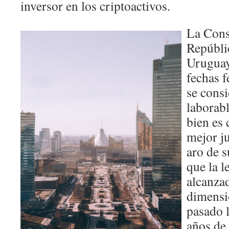
inversor en los criptoactivos.
La Cons
Repúbli
Uruguay
fechas f
se consi
laborabl
bien es 
mejor j
aro de s
que la l
alcanza
dimensi
pasado 
años de