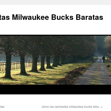
as Milwaukee Bucks Baratas
atas
cómo las camisetas milwaukee bucks letra
→