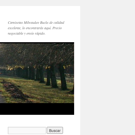
Camisetas Milwaukee Bucks de calidad
excelente, lo encontrarás aquí. Precio
negociable y envío rápido.