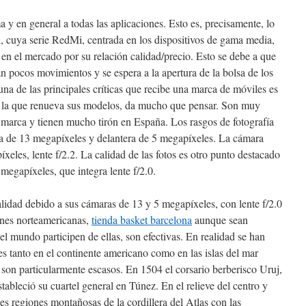
a y en general a todas las aplicaciones. Esto es, precisamente, lo
, cuya serie RedMi, centrada en los dispositivos de gama media,
en el mercado por su relación calidad/precio. Esto se debe a que
n pocos movimientos y se espera a la apertura de la bolsa de los
a de las principales críticas que recibe una marca de móviles es
n la que renueva sus modelos, da mucho que pensar. Son muy
a marca y tienen mucho tirón en España. Los rasgos de fotografía
era de 13 megapíxeles y delantera de 5 megapíxeles. La cámara
íxeles, lente f/2.2. La calidad de las fotos es otro punto destacado
megapíxeles, que integra lente f/2.0.
alidad debido a sus cámaras de 13 y 5 megapíxeles, con lente f/2.0
ones norteamericanas,
tienda basket barcelona
aunque sean
del mundo participen de ellas, son efectivas. En realidad se han
es tanto en el continente americano como en las islas del mar
 son particularmente escasos. En 1504 el corsario berberisco Uruj,
ableció su cuartel general en Túnez. En el relieve del centro y
es regiones montañosas de la cordillera del Atlas con las