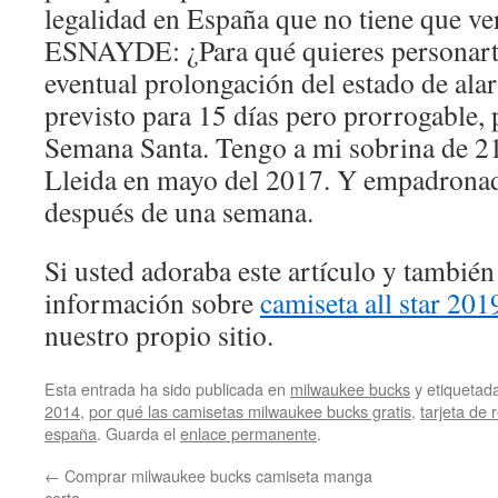
legalidad en España que no tiene que 
ESNAYDE: ¿Para qué quieres personarte
eventual prolongación del estado de ala
previsto para 15 días pero prorrogable, p
Semana Santa. Tengo a mi sobrina de 21
Lleida en mayo del 2017. Y empadronad
después de una semana.
Si usted adoraba este artículo y también
información sobre
camiseta all star 201
nuestro propio sitio.
Esta entrada ha sido publicada en
milwaukee bucks
y etiqueta
2014
,
por qué las camisetas milwaukee bucks gratis
,
tarjeta de 
españa
. Guarda el
enlace permanente
.
←
Comprar milwaukee bucks camiseta manga
corta