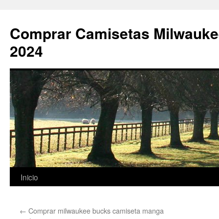
Comprar Camisetas Milwauke
2024
Saltar
Inicio
al
←
Comprar milwaukee bucks camiseta manga
contenido