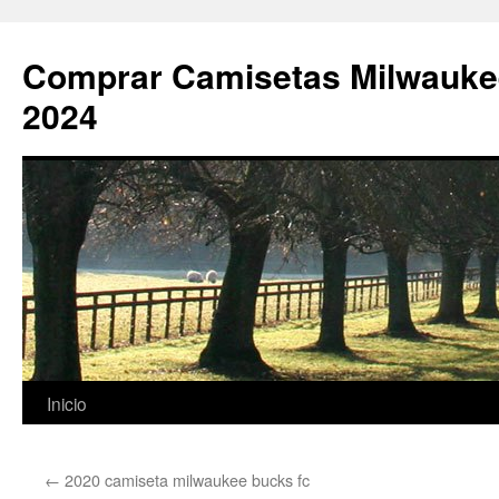
Comprar Camisetas Milwauke
2024
Saltar
Inicio
al
←
2020 camiseta milwaukee bucks fc
contenido