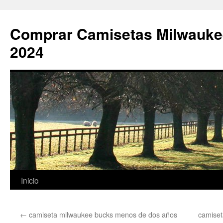
Comprar Camisetas Milwauke
2024
Saltar
Inicio
al
←
camiseta milwaukee bucks menos de dos años
camise
contenido