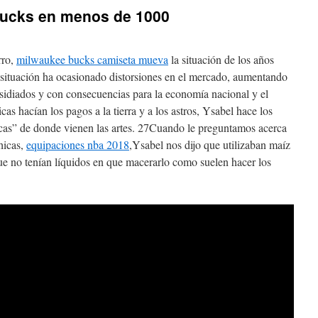
bucks en menos de 1000
rro,
milwaukee bucks camiseta mueva
la situación de los años
 situación ha ocasionado distorsiones en el mercado, aumentando
sidiados y con consecuencias para la economía nacional y el
s hacían los pagos a la tierra y a los astros, Ysabel hace los
acas” de donde vienen las artes. 27Cuando le preguntamos acerca
hicas,
equipaciones nba 2018
,Ysabel nos dijo que utilizaban maíz
ue no tenían líquidos en que macerarlo como suelen hacer los