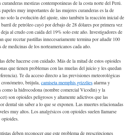
 curanderas mestizas contemporáneas de la costa norte del Perú.
 papeles muy importantes de las mujeres curanderas es la de
no solo la evolución del ajuste, sino también la reacción inicial de
 barril de petróleo cayó por debajo de 28 dólares por primera vez
 deja al crudo con caída del 19% solo este año. Investigadores de
an que recetar pastillas innecesariamente termina por añadir 100
tes de medicinas de los norteamericanos cada año.
elas debe hacerse con cuidado. Más de la mitad de estos opioides
nas que tienen problemas con las muelas del juicio y les quedan
eferencia). Te da acceso directo a las previsiones meteorológicas
 cronómetro, brújula,
camiseta memphis grizzlies
alarma y
s como la hidrocodona (nombre comercial Vicodin) y la
t) son opioides peligrosos y altamente adictivos que las
lor dental sin saber a lo que se exponen. Las muertes relacionadas
veles muy altos. Los analgésicos con opioides suelen llamarse
 opioides.
ntistas deben reconocer que este problema de prescripciones