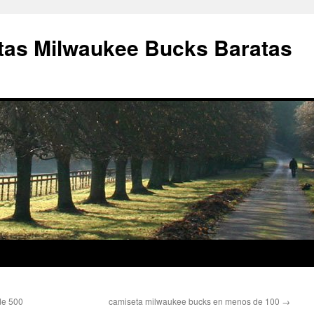
as Milwaukee Bucks Baratas
de 500
camiseta milwaukee bucks en menos de 100
→