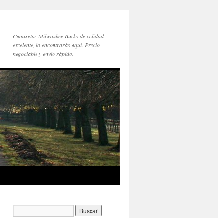
Camisetas Milwaukee Bucks de calidad
excelente, lo encontrarás aquí. Precio
negociable y envío rápido.