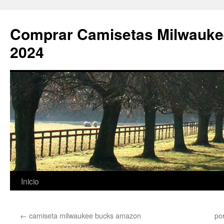
Comprar Camisetas Milwauke
2024
Saltar
Inicio
al
←
camiseta milwaukee bucks amazon
po
contenido