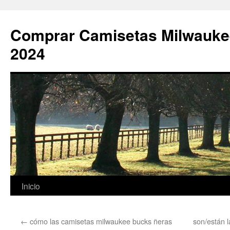
Comprar Camisetas Milwauke
2024
Saltar
Inicio
al
←
cómo las camisetas milwaukee bucks ñeras
son/están 
contenido