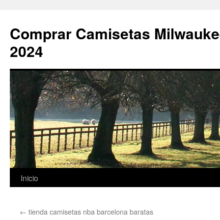
Comprar Camisetas Milwauke
2024
Saltar
Inicio
al
←
tienda camisetas nba barcelona baratas
contenido