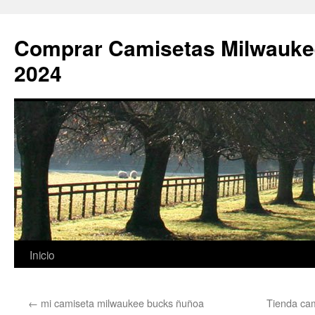
Comprar Camisetas Milwauke
2024
Saltar
Inicio
al
←
mi camiseta milwaukee bucks ñuñoa
Tienda ca
contenido