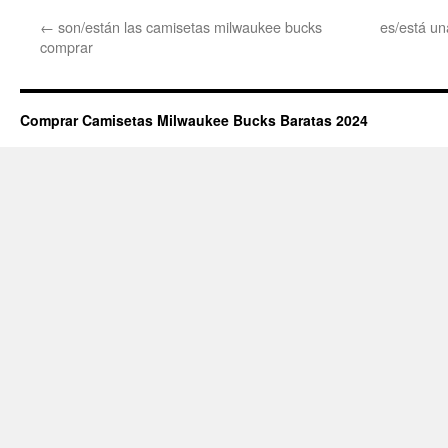
←
son/están las camisetas milwaukee bucks
es/está u
comprar
Comprar Camisetas Milwaukee Bucks Baratas 2024