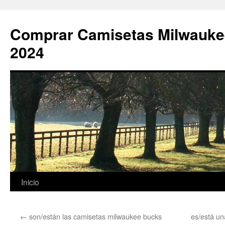
Comprar Camisetas Milwauke
2024
Saltar
Inicio
al
←
son/están las camisetas milwaukee bucks
es/está u
contenido