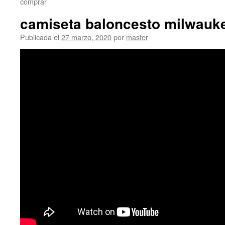
comprar
camiseta baloncesto milwauk
Publicada el
27 marzo, 2020
por
master