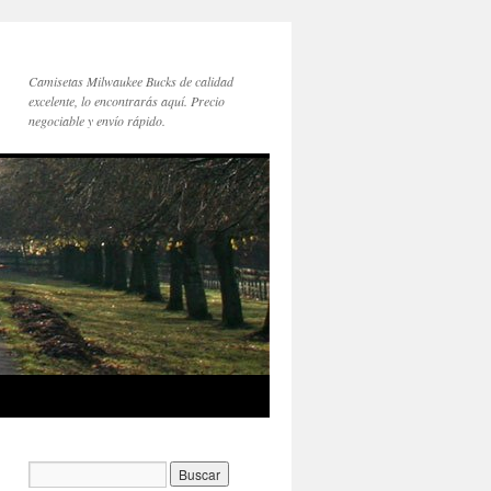
Camisetas Milwaukee Bucks de calidad
excelente, lo encontrarás aquí. Precio
negociable y envío rápido.