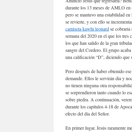
Anunció Jesus que regresaría? Bend
durante los 13 meses de AMLO en el
pero se mantuvo una estabilidad en l
se revierte, y con ello se incrementan
camiseta kawhi leonard
se cobraría 
semana del 2020 en el que los tres c
los que han salido de la gran tribul
sangre del Cordero. El grupo acaba d
una calificación “D”, diciendo que s
Pero después de haber obtenido ese 
demande. Ellos le servirán día y no
no tienen ninguna otra responsabilid
se sorprendieron tanto cuando lo es
sobre piedra. A continuación, verem
durante los capítulos 4-18 de Apocal
efecto del día del Señor.
En primer lugar, Jesús raramente men