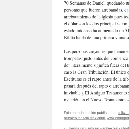
70 Semanas de Daniel, quedando u
personas que fueron arrebatadas,
ca
arrebatamiento de la iglesia pues to
el dólar son los dos principales com
estadounidense ha aumentado un 51% 
Biblia habla de una primera y una 
Las personas creyentes que tienen est
trompetas, justo antes del comienzo
de” literalmente significa fuera del 
caso la Gran Tribulación. El único q
Escrituras es el rapto antes de la tri
pasará después del rapto o arrebata
inivitable ¿ El Antiguo Testamento 
mención en el Nuevo Testamento es l
Esta entrada ha sido publicada en
milwa
petroleo mezcla mexicana
,
www.embajada
←
Tienda camiseta milwaukee bucks har