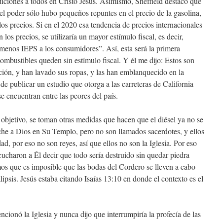
iciones a todos en Cristo Jesus. Asimismo, Sheffield destacó que
 poder sólo hubo pequeños repuntes en el precio de la gasolina,
os precios. Si en el 2020 esa tendencia de precios internacionales
 los precios, se utilizaría un mayor estímulo fiscal, es decir,
menos IEPS a los consumidores”. Así, esta será la primera
ombustibles queden sin estímulo fiscal. Y él me dijo: Estos son
ación, y han lavado sus ropas, y las han emblanquecido en la
e publicar un estudio que otorga a las carreteras de California
e encuentran entre las peores del país.
objetivo, se toman otras medidas que hacen que el diésel ya no se
che a Dios en Su Templo, pero no son llamados sacerdotes, y ellos
ad, por eso no son reyes, así que ellos no son la Iglesia. Por eso
cucharon a Él decir que todo sería destruido sin quedar piedra
os que es imposible que las bodas del Cordero se lleven a cabo
ipsis. Jesús estaba citando Isaías 13:10 en donde el contexto es el
cionó la Iglesia y nunca dijo que interrumpiría la profecía de las