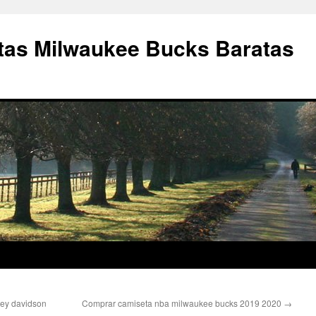
as Milwaukee Bucks Baratas
ley davidson
Comprar camiseta nba milwaukee bucks 2019 2020
→