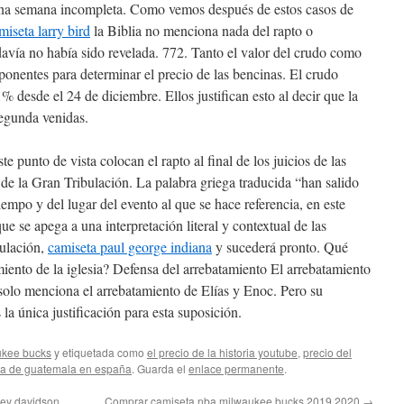
na semana incompleta. Como vemos después de estos casos de
miseta larry bird
la Biblia no menciona nada del rapto o
davía no había sido revelada. 772. Tanto el valor del crudo como
ponentes para determinar el precio de las bencinas. El crudo
desde el 24 de diciembre. Ellos justifican esto al decir que la
segunda venidas.
e punto de vista colocan el rapto al final de los juicios de las
 de la Gran Tribulación. La palabra griega traducida “han salido
tiempo y del lugar del evento al que se hace referencia, en este
ue se apega a una interpretación literal y contextual de las
bulación,
camiseta paul george indiana
y sucederá pronto. Qué
miento de la iglesia? Defensa del arrebatamiento El arrebatamiento
solo menciona el arrebatamiento de Elías y Enoc. Pero su
a única justificación para esta suposición.
ukee bucks
y etiquetada como
el precio de la historia youtube
,
precio del
 de guatemala en españa
. Guarda el
enlace permanente
.
ley davidson
Comprar camiseta nba milwaukee bucks 2019 2020
→