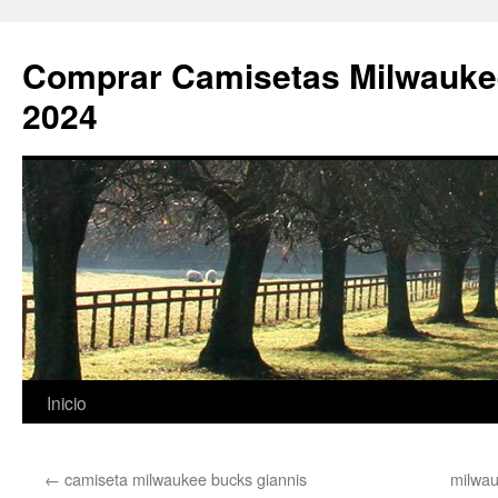
Comprar Camisetas Milwauke
2024
Saltar
Inicio
al
←
camiseta milwaukee bucks giannis
milwau
contenido