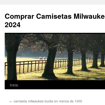
Comprar Camisetas Milwauke
2024
Saltar
Inicio
al
←
camiseta milwaukee bucks en menos de 1000
contenido