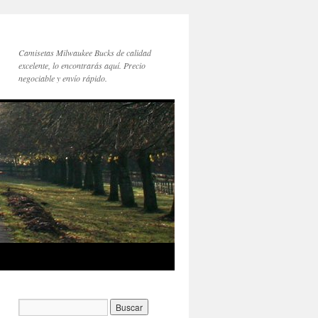
Camisetas Milwaukee Bucks de calidad
excelente, lo encontrarás aquí. Precio
negociable y envío rápido.