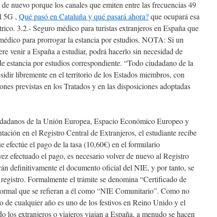
de nuevo porque los canales que emiten entre las frecuencias 49
el 5G ,
Qué pasó en Cataluña y qué pasará ahora?
que ocupará esa
trico. 3.2.- Seguro médico para turistas extranjeros en España que
médico para prorrogar la estancia por estudios. NOTA: Si un
e venir a España a estudiar, podrá hacerlo sin necesidad de
n de estancia por estudios correspondiente. “Todo ciudadano de la
sidir libremente en el territorio de los Estados miembros, con
iones previstas en los Tratados y en las disposiciones adoptadas
Ciudadanos de la Unión Europea, Espacio Económico Europeo y
ación en el Registro Central de Extranjeros, el estudiante recibe
efectúe el pago de la tasa (10,60€) en el formulario
ez efectuado el pago, es necesario volver de nuevo al Registro
án definitivamente el documento oficial del NIE, y por tanto, se
l registro. Formalmente el trámite se denomina “Certificado de
normal que se refieran a él como “NIE Comunitario”. Como no
ro de cualquier año es uno de los festivos en Reino Unido y el
o los extranjeros o viajeros viajan a España, a menudo se hacen