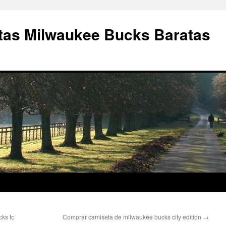
as Milwaukee Bucks Baratas
ks fc
Comprar camiseta de milwaukee bucks city edition
→