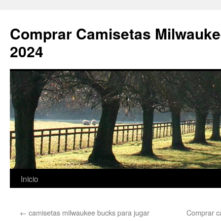
Comprar Camisetas Milwauke
2024
Saltar
Inicio
al
←
camisetas milwaukee bucks para jugar
Comprar c
contenido